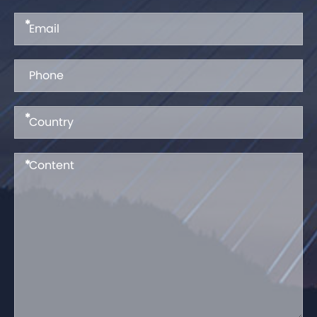
*
*
*