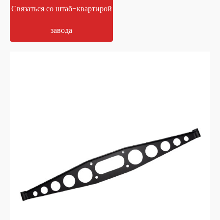
Связаться со штаб-квартирой
завода